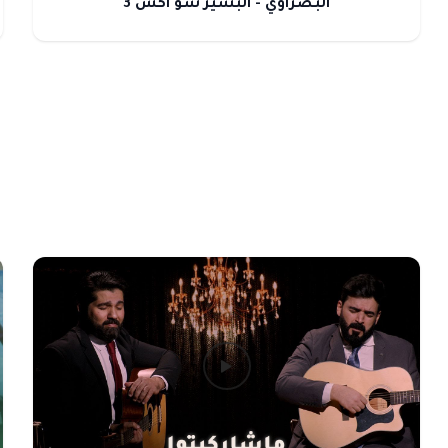
البصراوي - البشير شو اكس 3