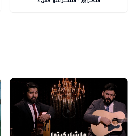
البصراوي - البشير شو اكس 3